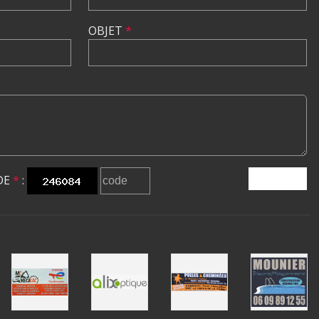
OBJET
*
DE
*
:
ENVOYER