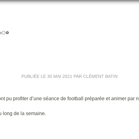
ne⚪️⚽️
N AU FOOTBALL POUR L’ÉCOLE 
PUBLIÉE LE
30 MAI 2021
PAR CLÉMENT BATIN
nt pu profiter d’une séance de football préparée et animer par n
u long de la semaine.