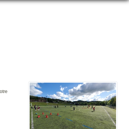
SAINT-ANNE⚪️⚽️
otre