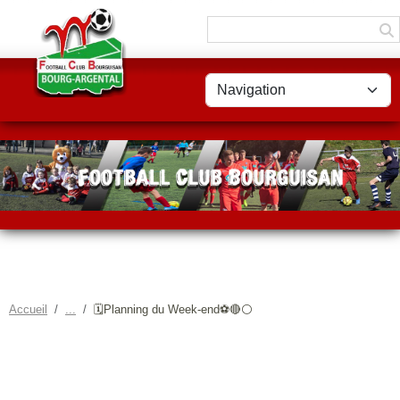
Panneau de gestion des cookies
Accueil
🗓️Planning du Week-end⚽🔴⚪
🗓️PLANNING DU WEEK-END