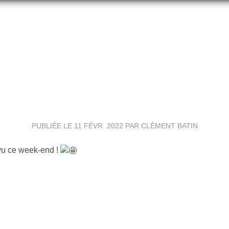
📅PLANNING DU WEEK-END 📅
PUBLIÉE LE
11 FÉVR. 2022
PAR CLÉMENT BATIN
évu ce week-end !