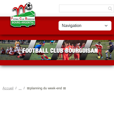
Panneau de gestion des cookies
Accueil
📅planning du week-end 📅
📅PLANNING DU WEEK-END