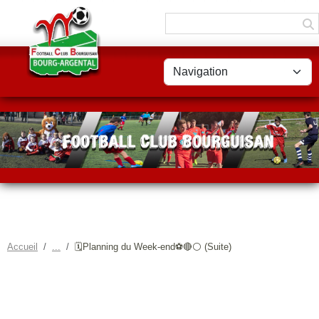
Panneau de gestion des cookies
Accueil
🗓️Planning du Week-end⚽🔴⚪ (Suite)
🗓️PLANNING DU WEEK-END