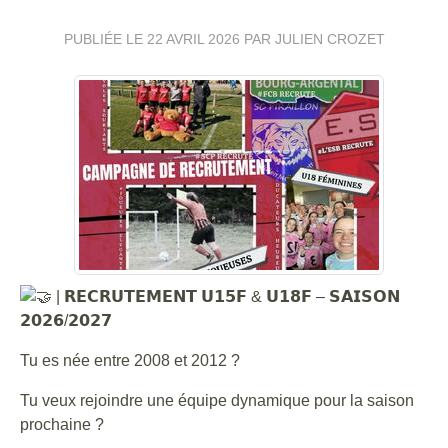
PUBLIÉE LE
22 AVRIL 2026
PAR JULIEN CROZET
| 𝗥𝗘𝗖𝗥𝗨𝗧𝗘𝗠𝗘𝗡𝗧 𝗨𝟭𝟱𝗙 & 𝗨𝟭𝟴𝗙 – 𝗦𝗔𝗜𝗦𝗢𝗡
𝟮𝟬𝟮𝟲/𝟮𝟬𝟮𝟳
Tu es née entre 2008 et 2012 ?
Tu veux rejoindre une équipe dynamique pour la saison
prochaine ?