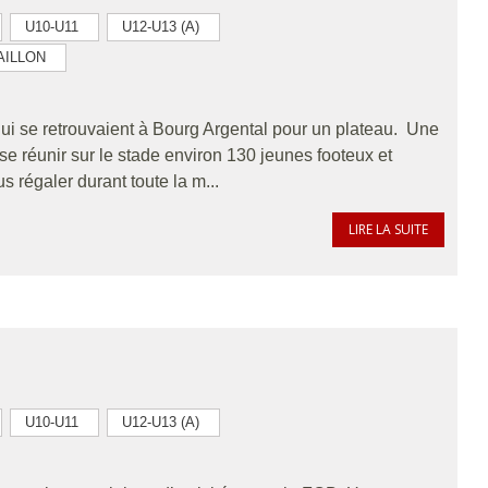
U10-U11
U12-U13 (A)
AILLON
i se retrouvaient à Bourg Argental pour un plateau. Une
se réunir sur le stade environ 130 jeunes footeux et
 régaler durant toute la m...
LIRE LA SUITE
U10-U11
U12-U13 (A)