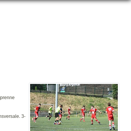
RE
s prenne
nsversale. 3-