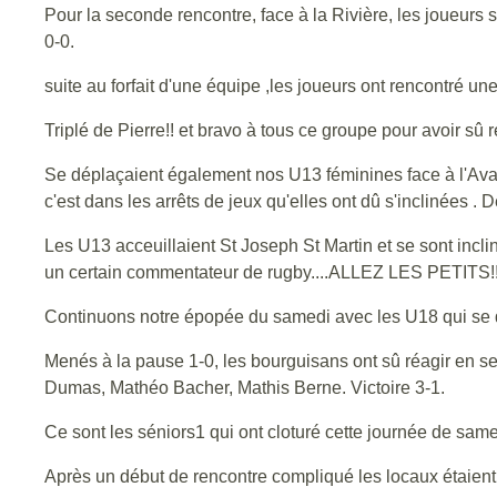
Pour la seconde rencontre, face à la Rivière, les joueurs s
0-0.
suite au forfait d'une équipe ,les joueurs ont rencontré un
Triplé de Pierre!! et bravo à tous ce groupe pour avoir sû r
Se déplaçaient également nos U13 féminines face à l'Avant
c'est dans les arrêts de jeux qu'elles ont dû s'inclinées .
Les U13 acceuillaient St Joseph St Martin et se sont inclin
un certain commentateur de rugby....ALLEZ LES PETITS!!
Continuons notre épopée du samedi avec les U18 qui se 
Menés à la pause 1-0, les bourguisans ont sû réagir en se
Dumas, Mathéo Bacher, Mathis Berne. Victoire 3-1.
Ce sont les séniors1 qui ont cloturé cette journée de sam
Après un début de rencontre compliqué les locaux étaien