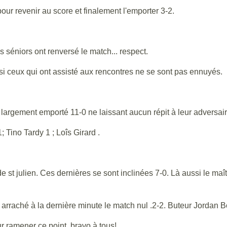
ur revenir au score et finalement l'emporter 3-2.
es séniors ont renversé le match... respect.
i ceux qui ont assisté aux rencontres ne se sont pas ennuyés.
largement emporté 11-0 ne laissant aucun répit à leur adversair
Tino Tardy 1 ; Loîs Girard .
de st julien. Ces dernières se sont inclinées 7-0. Là aussi le maî
 arraché à la dernière minute le match nul .2-2. Buteur Jordan B
ur ramener ce point, bravo à tous!