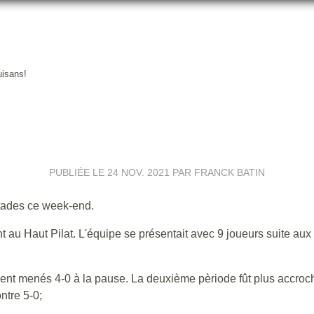
uisans!
 WEEK-END POUR LES BOURG
PUBLIÉE LE
24 NOV. 2021
PAR FRANCK BATIN
stades ce week-end.
t au Haut Pilat. L'équipe se présentait avec 9 joueurs suite aux 
ient menés 4-0 à la pause. La deuxième pèriode fût plus accroc
ntre 5-0;