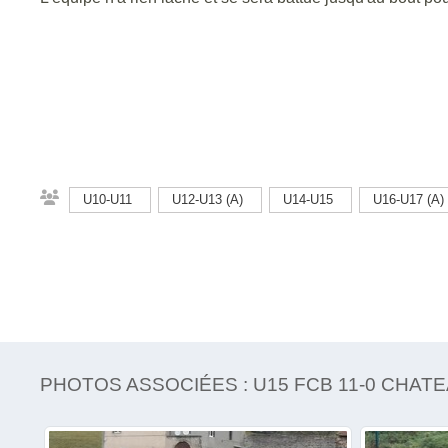
U10-U11
U12-U13 (A)
U14-U15
U16-U17 (A
PHOTOS ASSOCIÉES : U15 FCB 11-0 CHAT