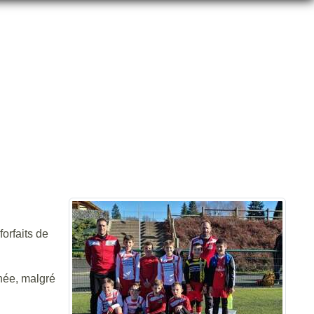
UISANS!
forfaits de
hée, malgré