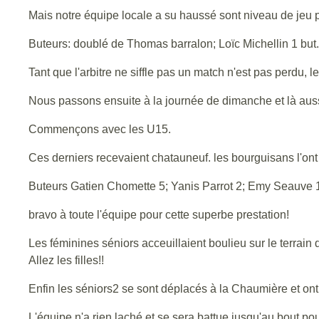
Mais notre équipe locale a su haussé sont niveau de jeu po
Buteurs: doublé de Thomas barralon; Loïc Michellin 1 but.
Tant que l'arbitre ne siffle pas un match n'est pas perdu, l
Nous passons ensuite à la journée de dimanche et là auss
Commençons avec les U15.
Ces derniers recevaient chatauneuf. les bourguisans l'ont 
Buteurs Gatien Chomette 5; Yanis Parrot 2; Emy Seauve 1; 
bravo à toute l'équipe pour cette superbe prestation!
Les féminines séniors acceuillaient boulieu sur le terrain 
Allez les filles!!
Enfin les séniors2 se sont déplacés à la Chaumière et ont
L'équipe n'a rien laché et se sera battue jusqu'au bout po